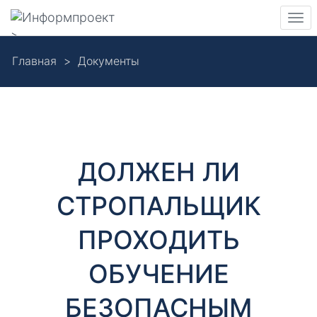
Навигация
Пер
>
нав
Skip
Главная
Документы
to
Д
main
content
о
к
ДОЛЖЕН ЛИ
у
СТРОПАЛЬЩИК
м
ПРОХОДИТЬ
е
ОБУЧЕНИЕ
н
БЕЗОПАСНЫМ