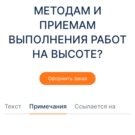
т
МЕТОДАМ И
ы
ПРИЕМАМ
ВЫПОЛНЕНИЯ РАБОТ
НА ВЫСОТЕ?
Необходимые
Эти файлы cookie
Оформить заказ
необязательны.
Они необходимы
для
функционирования
веб-сайта.
Текст
Примечания
Ссылается на