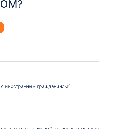
НОМ?
я с иностранным гражданином?
транным гражданином? Интересует порядок