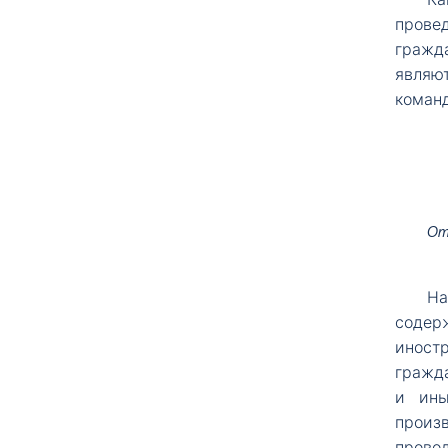
прове
гражд
являю
команд
От
На
содер
иност
гражд
и ины
произ
прово