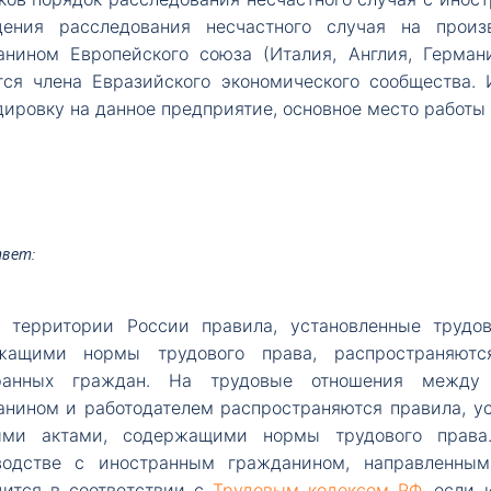
дения расследования несчастного случая на произ
анином Европейского союза (Италия, Англия, Германи
тся члена Евразийского экономического сообщества.
ировку на данное предприятие, основное место работы
вет:
территории России правила, установленные трудо
жащими нормы трудового права, распространяют
ранных граждан. На трудовые отношения между 
анином и работодателем распространяются правила, у
ми актами, содержащими нормы трудового права.
водстве с иностранным гражданином, направленным
дится в соответствии с
Трудовым кодексом РФ
, если 