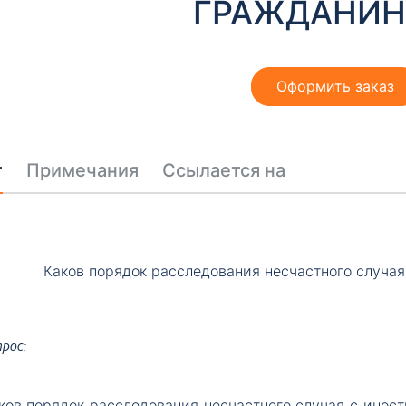
ГРАЖДАНИ
Оформить заказ
т
Примечания
Ссылается на
Каков порядок расследования несчастного случа
прос:
ков
порядок расследования несчастного случая с инос