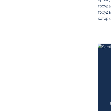
госуд
госуд
которы