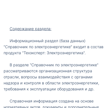
т
ы
Содержание раздела:
Информационный раздел (база данных)
"Справочник по электроэнергетике" входит в состав
продукта "Техэксперт: Электроэнергетика".
Необходимые
Эти файлы cookie
необязательны.
В разделе "Справочник по электроэнергетике"
Они необходимы
рассматриваются организационная структура
для
отрасли, вопросы взаимодействия с органами
функционирования
надзора и контроля в области электроэнергетики,
веб-сайта.
требования к эксплуатации оборудования и др.
Справочная информация создана на основе
нормативных актов, документы и дополнительные