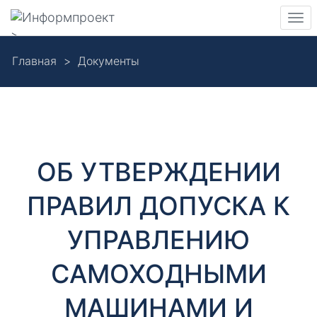
Навигация
Пер
>
нав
Skip
Главная
Документы
to
Д
main
content
о
к
ОБ УТВЕРЖДЕНИИ
у
ПРАВИЛ ДОПУСКА К
м
УПРАВЛЕНИЮ
е
САМОХОДНЫМИ
н
МАШИНАМИ И