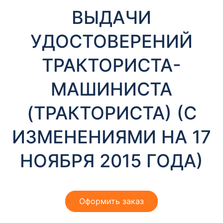
т
ВЫДАЧИ
ы
УДОСТОВЕРЕНИЙ
ТРАКТОРИСТА-
МАШИНИСТА
(ТРАКТОРИСТА) (С
Необходимые
Эти файлы cookie
ИЗМЕНЕНИЯМИ НА 17
необязательны.
Они необходимы
для
НОЯБРЯ 2015 ГОДА)
функционирования
веб-сайта.
Оформить заказ