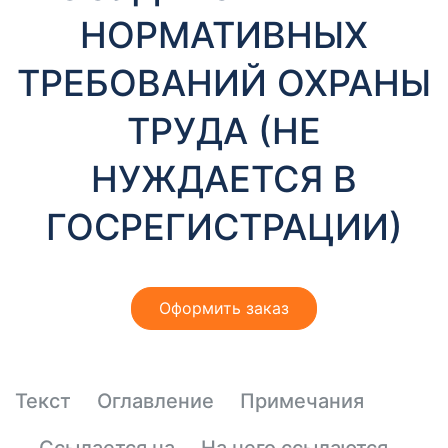
т
НОРМАТИВНЫХ
ы
ТРЕБОВАНИЙ ОХРАНЫ
ТРУДА (НЕ
НУЖДАЕТСЯ В
ГОСРЕГИСТРАЦИИ)
Необходимые
Эти файлы cookie
необязательны.
Они необходимы
для
Оформить заказ
функционирования
веб-сайта.
Текст
Оглавление
Примечания