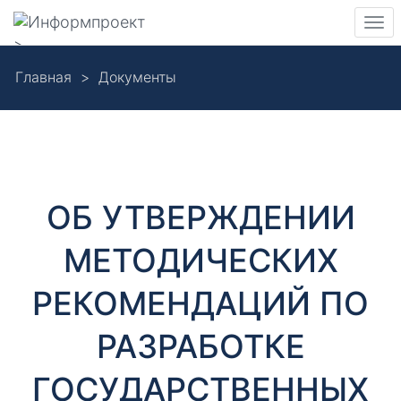
Навигация
Пер
>
нав
Skip
Главная
Документы
to
Д
main
content
о
к
ОБ УТВЕРЖДЕНИИ
у
МЕТОДИЧЕСКИХ
м
РЕКОМЕНДАЦИЙ ПО
е
РАЗРАБОТКЕ
н
ГОСУДАРСТВЕННЫХ