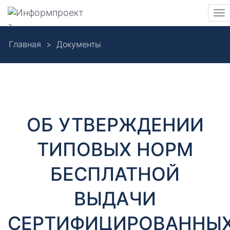
Навигация
Пе
>
на
Skip
Главная
Документы
to
Д
main
content
о
к
ОБ УТВЕРЖДЕНИИ
у
ТИПОВЫХ НОРМ
м
БЕСПЛАТНОЙ
е
ВЫДАЧИ
н
СЕРТИФИЦИРОВАННЫ