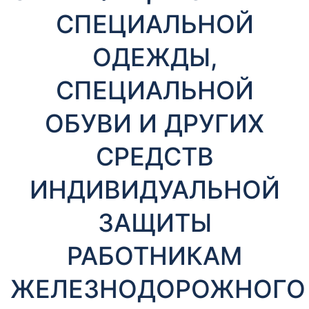
т
СПЕЦИАЛЬНОЙ
ы
ОДЕЖДЫ,
СПЕЦИАЛЬНОЙ
ОБУВИ И ДРУГИХ
СРЕДСТВ
Необходимые
Эти файлы cookie
ИНДИВИДУАЛЬНОЙ
необязательны.
Они необходимы
для
ЗАЩИТЫ
функционирования
веб-сайта.
РАБОТНИКАМ
ЖЕЛЕЗНОДОРОЖНОГО