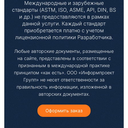
т
Международные и зарубежные
стандарты (ASTM, ISO, ASME, API, DIN, BS
ы
и др.) не предоставляются в рамках
данной услуги. Каждый стандарт
приобретается платно с учетом
лицензионной политики Разработчика.
Любые авторские документы, размещенные
на сайте, представлены в соответствии с
Необходимые
признанным в международной практике
Эти файлы cookie
принципом «как есть». ООО «Информпроект
необязательны.
Групп» не несет ответственности за
Они необходимы
правильность информации, изложенной в
для
функционирования
авторских документах.
веб-сайта.
Оформить заказ