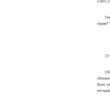
5.905-2
По
серии? 
От
Об
обязанн
было у
который