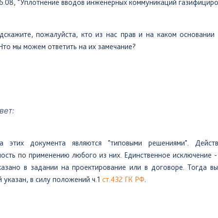
6.08, "Уплотнение вводов инженерных коммуникаций газифициро
дскажите,
пожалуйста, кто из нас прав и на каком основании
Что мы можем ответить на их замечание?
вет:
а
этих документа являются "типовыми решениями". Дейст
ость по применению любого из них. Единственное исключение -
казано в задании на проектирование или в договоре. Тогда вы
 указан, в силу положений ч.1
ст.432 ГК РФ
.