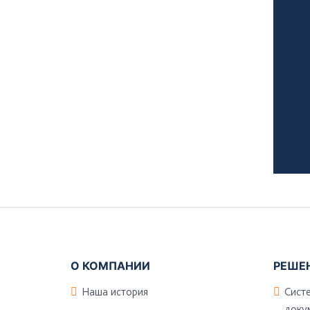
Подвал
О КОМПАНИИ
РЕШЕ
Наша история
Сист
доку