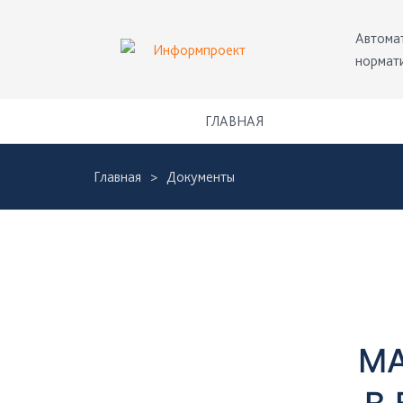
Skip
Автома
to
нормат
main
content
Навигация
ГЛАВНАЯ
Главная
Документы
Д
о
к
Боковая
панель
у
МА
м