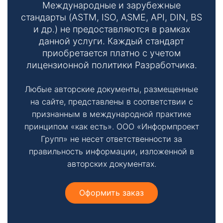
т
Международные и зарубежные
стандарты (ASTM, ISO, ASME, API, DIN, BS
ы
и др.) не предоставляются в рамках
данной услуги. Каждый стандарт
приобретается платно с учетом
лицензионной политики Разработчика.
Любые авторские документы, размещенные
на сайте, представлены в соответствии с
Необходимые
признанным в международной практике
Эти файлы cookie
принципом «как есть». ООО «Информпроект
необязательны.
Групп» не несет ответственности за
Они необходимы
правильность информации, изложенной в
для
функционирования
авторских документах.
веб-сайта.
Оформить заказ