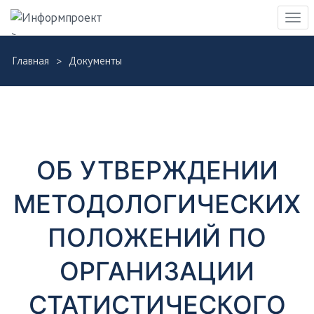
Навигация
Пер
>
нав
Skip
Главная
Документы
to
Д
main
content
о
к
ОБ УТВЕРЖДЕНИИ
у
МЕТОДОЛОГИЧЕСКИХ
м
ПОЛОЖЕНИЙ ПО
е
ОРГАНИЗАЦИИ
н
СТАТИСТИЧЕСКОГО