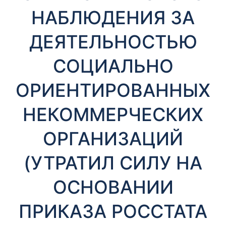
т
НАБЛЮДЕНИЯ ЗА
ы
ДЕЯТЕЛЬНОСТЬЮ
СОЦИАЛЬНО
ОРИЕНТИРОВАННЫХ
НЕКОММЕРЧЕСКИХ
Необходимые
Эти файлы cookie
ОРГАНИЗАЦИЙ
необязательны.
Они необходимы
для
(УТРАТИЛ СИЛУ НА
функционирования
веб-сайта.
ОСНОВАНИИ
ПРИКАЗА РОССТАТА