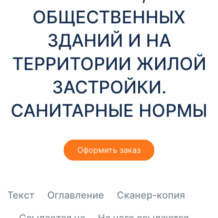
т
ОБЩЕСТВЕННЫХ
ы
ЗДАНИЙ И НА
ТЕРРИТОРИИ ЖИЛОЙ
ЗАСТРОЙКИ.
САНИТАРНЫЕ НОРМЫ
Необходимые
Эти файлы cookie
необязательны.
Они необходимы
для
Оформить заказ
функционирования
веб-сайта.
Текст
Оглавление
Сканер-копия