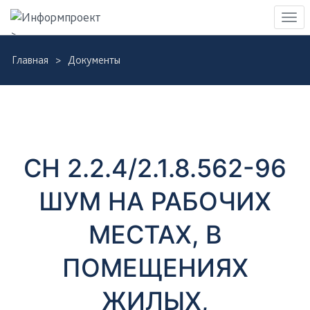
Навигация
Пер
>
нав
Skip
Главная
Документы
to
Д
main
content
о
к
СН 2.2.4/2.1.8.562-96
у
ШУМ НА РАБОЧИХ
м
МЕСТАХ, В
е
ПОМЕЩЕНИЯХ
н
ЖИЛЫХ,